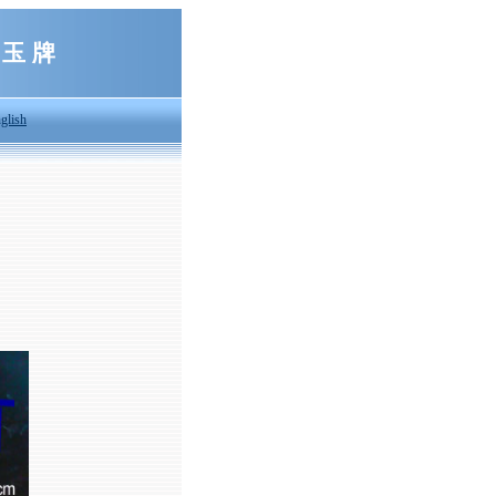
 玉 牌
glish