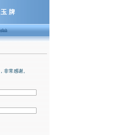
 玉 牌
glish
，非常感谢。