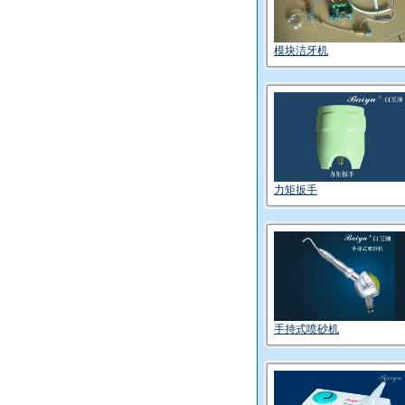
模块洁牙机
力矩扳手
手持式喷砂机