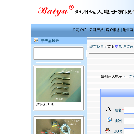
公司介绍
|
公司产品
|
客户服务
|
销售网
新产品展示
现在位置：
首页
客户留言
郑州远大电子
>> 留
洁牙机刀头
姓名
*
邮件
QQ号