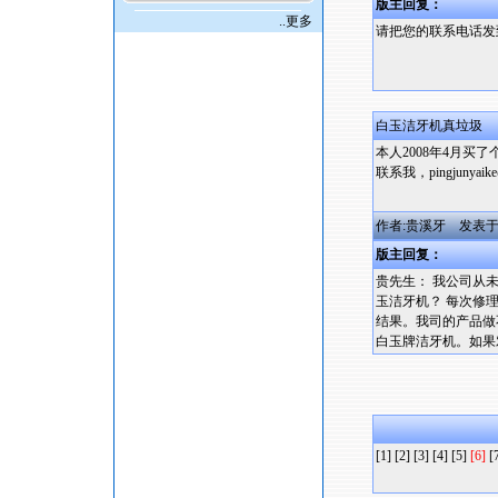
版主回复：
..更多
请把您的联系电话发到我司
白玉洁牙机真垃圾
本人2008年4月
联系我，pingjunyaike
作者:贵溪牙 发表于:2009
版主回复：
贵先生： 我公司从
玉洁牙机？ 每次修
结果。我司的产品做
白玉牌洁牙机。如果
[1]
[2]
[3]
[4]
[5]
[6]
[