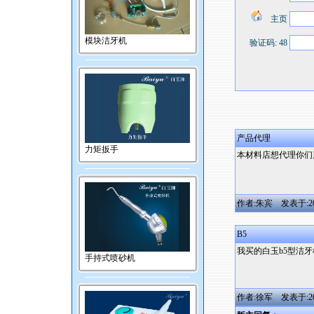
主页
模块洁牙机
验证码: 48
产品代理
力矩扳手
本材料店想代理你们
作者:朱宾 发表于:2009/
B5
我买的白玉b5型洁
手持式喷砂机
作者:徐军 发表于:2009/