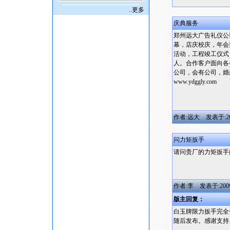
..更多
庆典服务
郑州远大广告礼仪公
幕，店庆校庆，年会
活动，工程竣工仪式
人。合作客户面向各
公司，会有公司，婚庆公司
www.ydggly.com
作者:远大 发表于:2009/
问力矩扳手
请问贵厂的力矩扳手
作者:李 发表于:2009/5/
版主回复：
白玉牌限力扳手完全
随后发布。感谢支持