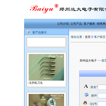
公司介绍
|
公司产品
|
客户服务
|
销售网
新产品展示
现在位置：
首页
客户留言
郑州远大电子
>> 留
洁牙机刀头
姓名
*
邮件
QQ号