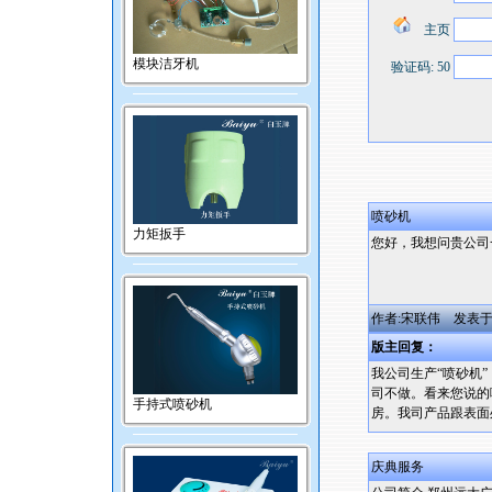
主页
模块洁牙机
验证码: 50
喷砂机
力矩扳手
您好，我想问贵公司
作者:宋联伟 发表于:2009
版主回复：
我公司生产“喷砂机
司不做。看来您说的
手持式喷砂机
房。我司产品跟表面
庆典服务