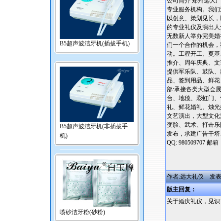
公司简介 郑州远大
专业服务机构。我们
以创意、策划见长，
的专业礼仪及演出人
无数新人举办完美婚
B5超声波洁牙机(插拔手机)
们一个合作的机会，
动。工程开工、奠基
推介、周年庆典、文
提供军乐队、鼓队、
品、签到用品、鲜花
部:承接各类大型会
台、地毯、彩虹门、
礼、鲜花婚礼、烛光
文艺演出，大型文化
变脸、武术、打击乐
B5超声波洁牙机(非插拔手
发布，承建广告干塔、牌、喷
机)
QQ: 980509707 邮箱
作者:远大礼仪 发表于:200
版主回复：
关于婚庆礼仪，见识
喷砂洁牙粉(砂粉)