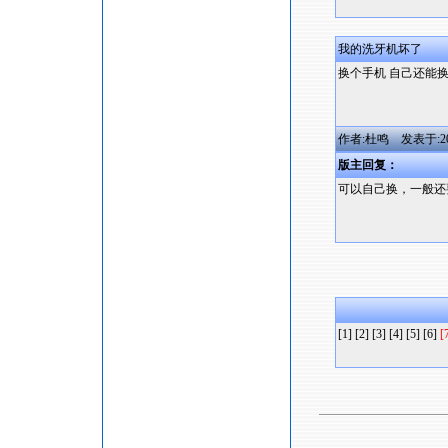
我的洗牙机坏了
换个手机 自己还能
作者:杜鸣 发表于:2008/
版主回复：
可以自己换，一般还要
[1]
[2]
[3]
[4]
[5]
[6]
[